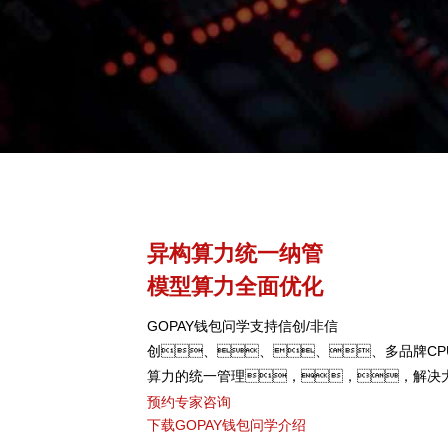
异构算力统一纳管
模型算力全面优化
GOPAY钱包问学支持信创/非信
创、、、、多品牌CP
算力的统一管理，，，解决
颈，，可根据模型、、
预约专家咨询
下载GOPAY钱包问学介绍
型，，弹性调度，，