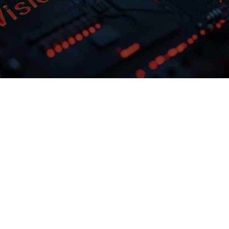
多模态多层级知识库权限管理
激活企业数据资产
灵活选择开发应
GOPAY钱包问学支持文本、、、
。。
片、、、、音视频、
等结构化与非结构化知识格式有效整合，， 
，，，
问权限进行管理控制，，保障数据安全
预约专家咨询
下载GOPAY钱包问学介绍
打造企业级私域知识库。。。