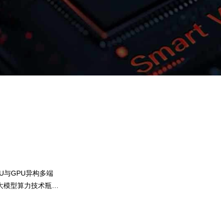
GOPAY钱包问学
智算基础设施
算力调度加速
智算中心
国内外主流模型一键调用
企业私有模型高效微调训练
提供40+基础大模型，，可根据业务需求
U与GPU异构多端
用，，，尝试最佳实践效果
大模型算力技术瓶
GOPAY钱包问学提供完整私有模型微调训练工具
、芯片类
集，，帮助企业定制专属大模型
预约专家咨询
下载GOPAY钱包问学介绍
，提高关键核心
解决模型应用准确率低的问题。。。