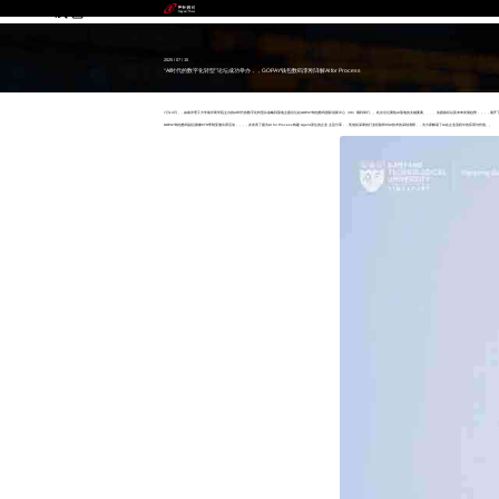
GOPAY钱包
2025 / 07 / 15
“AI时代的数字化转型”论坛成功举办，，GOPAY钱包数码李刚详解AI for Process
7月13日，，由南洋理工大学南洋商学院主办的AI时代的数字化转型从战略到落地主题论坛在GOPAY钱包数码国际创新中心（IIC）顺利举行。。此次论坛聚焦AI落地的关键要素、、、、实践路径以及未来发展趋势，，，，展开了多层面的
GOPAY钱包数码副总裁兼CTO李刚受邀出席活动，，，，并发表了题为AI for Process构建 Agent原生的企业 主旨分享，，凭借其深厚的行业经验和对AI技术的深刻洞察，，为大家解读了AI在企业流程中的应用与价值。。