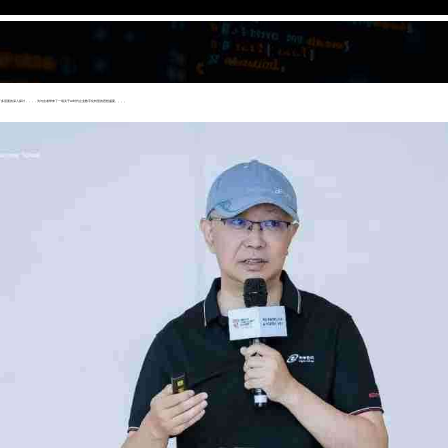
深入探讨，，，，为与会者带来了一场关于AI时代企业数字化转型的思想盛宴。。。。