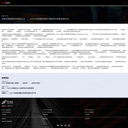
GOPAY钱包
2025 / 07 / 14
共推IDS国际数据空间测试认证，，，GOPAY钱包数码受邀出席数据空间创新发展研讨会
数据空间正在从技术概念，，，走向国际共识和产业实践。。。2025年7月10日，，由国际数据空间协会（IDSA）主办，，，下一代互联网国家工程中心与国际数据空间协会中国能力中心承办的数据空间创新发展研讨会在北京召开，，，来自国际
组织、、、标准机构、、、、科研院所、、、龙头企业的嘉宾齐聚一堂，，，，围绕数据空间技术标准、、、认证机制、、跨境合规与生态协作展开深入探讨。。。。
只有建立在信任基础上的数据流通体系，，，才能真正释放数字经济的系统性价值。。。国际数据空间协会（IDSA）董事会主席莱茵霍尔德阿赫思（Reinhold Achatz）指出。。。。他深入剖析了主权共享在数据空间设计中的重要意义，，强调技术
体系需要与法律规范、、、商业模型和信任机制相辅相成，，，形成全球可接受的流通路径。。。。
构建数据空间，，不是构筑壁垒，，，而是打造桥梁。。。。下一代互联网国家工程中心主任刘东指出，，，当前全球数据流通出现三重趋势：碎片化、、内卷化和重构化，，，这正倒逼我们构建跨组织、、跨行业、、、跨国界的数据共享基础设
施。。。。
会议的核心亮点之一是IEEE P1988跨境数据空间体系架构标准正式启动。。。。该标准由下一代互联网国家工程中心牵头，，，并联合IDSA等组织机构共同推动，，旨在为数据跨境流通建立统一的架构与协议基础，，，，并探索规则内嵌的技术
模型。。发展数据空间，，不仅是技术工程，，，更是信任工程。。。。IEEE P1988跨境数据空间是迈向全球互信、、区域协同、、、、产业共建的重要一步。。。。刘东在启动仪式上表示，，，技术赋能治理是未来的大势所趋，，通过将管理机
制和规则体系以工程化、、、、自动化的方式在数据空间中内嵌，，，实现规则即代码的动态合规能力。。。。
现场还同时举办了国际数据空间测试认证活动，，，莱茵霍尔德阿赫思主席表示，，，IDS测试认证体系是数据空间的重要信任机制，，，已成为推动数据空间互联互通与生态协同的关键支撑。。。。只有通过统一的测试体系和认证机制，，才能真
正推动数据空间中的各类组件、、服务与平台具备可被信任的基础能力。。。。华为、、、、GOPAY钱包数码等多家已通过或正在参与IDS国际数据空间测试认证的企业均表示，，，一个严格公正的测试认证，，，，不仅是衡量技术成熟度的标
尺，，更是构建信任体系的核心环节。。IDS数据空间测试认证不仅关注系统功能与性能，，，更强调数据在多主体之间共享时的安全性、、、可控性、、合规性和互联互通互操作。。。。
在随后进行的企业主题分享环节，，，，华为、、、中国联通、、、、中汽研、、、、中国电信、、、GOPAY钱包数码等单位代表纷纷发言，，，，以场景为核心、、、、以技术为路径，，，，呈现出数据空间在不同行业、、不同场景的多样化落
地趋势。。。。
GOPAY钱包数码磐云数据空间连接器产品负责人在会上分享了自身的实战经验：团队以国际数据空间及DSP协议为基础，，整合国内外先进架构思想，，，汲取IDSA最佳实践经验，，以业务与技术深度融合的研发理念，，，成功实现从0到1的技
术突破。。。。
在开放讨论环节中，，来自电信运营商、、、互联网平台、、安全企业、、标准组织的与会代表围绕数据空间生态体系建设展开热烈交流。。认为下一阶段的关键任务不再是提出概念，，，而是验证机制与组织生态。。正如会议多位嘉宾所强
调，，数据空间本质上是一种兼容并包的数据基础设施。。。。数据空间不只是创新工具，，，，更是全球数字时代的新型公共产品。。。只有开放协同、、互信共建，，才能让真正实现数据空间产业的蓬勃发展。。
推荐阅读
2025 / 07 / 17
GOPAY钱包数码×岚图：场景落子，，，全盘布局，，，，破局企业AI落地
2025 / 07 / 16
首批！！！GOPAY钱包数码入选《2025数字经济出海典型案例》
2025 / 07 / 15
安徽首台！！！GOPAY钱包鲲泰鲲鹏技术路线商用电脑在合肥下线
股票代码：000034.SZ
GOPAY钱包控股
GOPAY钱包信息
GOPAY钱包问学
GOPAY钱包鲲泰
GOPAY钱包云科
GOPAY钱包商桥
山石网科
高科数聚
GoPomelo
联系我们
隐私政策
法律声明
网络安全与隐私保护